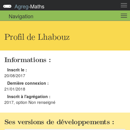
Agreg
-
Maths
Act
la
Navigation
Act
nav
la
sou
nav
Profil de Lhabouz
Informations :
Inscrit le :
20/08/2017
Dernière connexion :
21/01/2018
Inscrit à l'agrégation :
2017, option Non renseigné
Ses versions de développements :