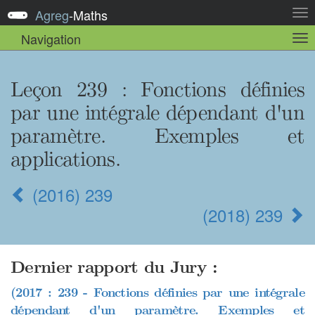
Agreg
-
Maths
Act
la
Navigation
Act
nav
la
sou
nav
Leçon 239 : Fonctions définies
par une intégrale dépendant d'un
paramètre. Exemples et
applications.
(2016) 239
(2018) 239
Dernier rapport du Jury :
(2017 : 239 - Fonctions définies par une intégrale
dépendant d'un paramètre. Exemples et