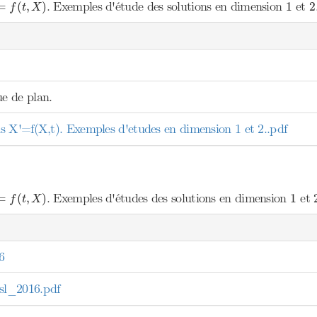
=
f
(
t
,
X
)
1
2
. Exemples d'étude des solutions en dimension
et
=
(
,
)
1
2
f
t
X
e de plan.
 X'=f(X,t). Exemples d'etudes en dimension 1 et 2..pdf
=
f
(
t
,
X
)
1
. Exemples d'études des solutions en dimension
et
=
(
,
)
1
f
t
X
6
l_2016.pdf