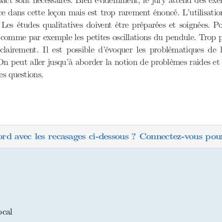
ct sont nécessaires. Bien évidemment, le jury attend des exempl
e dans cette leçon mais est trop rarement énoncé. L’utilisati
Les études qualitatives doivent être préparées et soignées. P
t comme par exemple les petites oscillations du pendule. Trop p
 clairement. Il est possible d’évoquer les problématiques d
On peut aller jusqu’à aborder la notion de problèmes raides et
es questions.
ord avec les recasages ci-dessous ? Connectez-vous pour
t
ocal