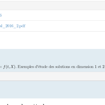
6
l_2016_2.pdf
=
f
(
t
,
X
)
1
2
. Exemples d'étude des solutions en dimension
et
=
(
,
)
1
2
f
t
X