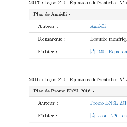
X
′
′
2017 :
Leçon 220 - Équations différentielles
X
Plan de Agnielli
Auteur :
Agnielli
Remarque :
Ebauche numériqu
Fichier :
220 - Equations
X
′
′
2016 :
Leçon 220 - Équations différentielles
X
Plan de Promo ENSL 2016
Auteur :
Promo ENSL 201
Fichier :
lecon_220_ens