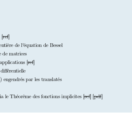
 [
ref
]
ntière de l'équation de Bessel
le de matrices
pplications [
ref
]
fférentielle
 engendrés par les translatés
a le Théorème des fonctions implicites [
ref
] [
pdf
]