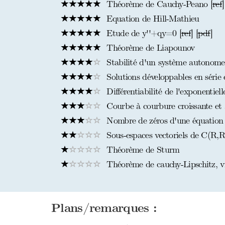
Théorème de Cauchy-Peano [
ref
]
Equation de Hill-Mathieu
Etude de y''+qy=0 [
ref
] [
pdf
]
Théorème de Liapounov
Stabilité d'un système autonome
Solutions développables en série e
Différentiabilité de l'exponentiel
Courbe à courbure croissante et a
Nombre de zéros d'une équation di
Sous-espaces vectoriels de C(R,R)
Théorème de Sturm
Théorème de cauchy-Lipschitz, vi
Plans/remarques :