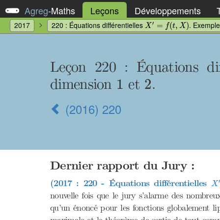
Agreg
-
Maths
Leçons
Développements
X
′
=
f
(
t
,
X
)
′
2017
220 : Équations différentielles
. Exemple
=
(
,
)
X
f
t
X
Leçon 220 : Équations dif
1
2
dimension
et
.
1
2
(2016) 220
Dernier rapport du Jury :
X
′
(2017 : 220 - Équations différentielles
X
nouvelle fois que le jury s’alarme des nombreu
qu’un énoncé pour les fonctions globalement lip