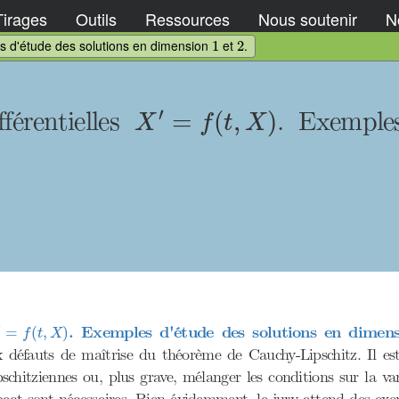
Tirages
Outils
Ressources
Nous soutenir
No
1
2
s d'étude des solutions en dimension
et
.
1
2
X
′
=
f
(
t
,
X
)
′
férentielles
. Exemple
=
(
,
)
X
f
t
X
=
f
(
t
,
X
)
′
. Exemples d'étude des solutions en dimen
=
(
,
)
f
t
X
x défauts de maîtrise du théorème de Cauchy-Lipschitz. Il est
schitziennes ou, plus grave, mélanger les conditions sur la va