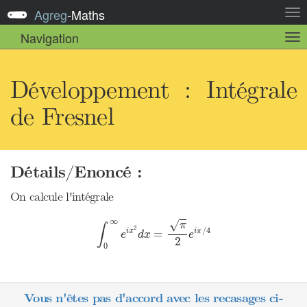
Agreg
-
Maths
Act
la
Navigation
Act
nav
la
sou
nav
Développement : Intégrale
de Fresnel
Détails/Enoncé :
On calcule l'intégrale
∫
0
∞
e
i
x
2
d
x
=
π
2
e
i
π
/
4
∞
√
π
∫
2
/
4
i
x
i
π
=
e
d
x
e
2
0
Vous n'êtes pas d'accord avec les recasages ci-