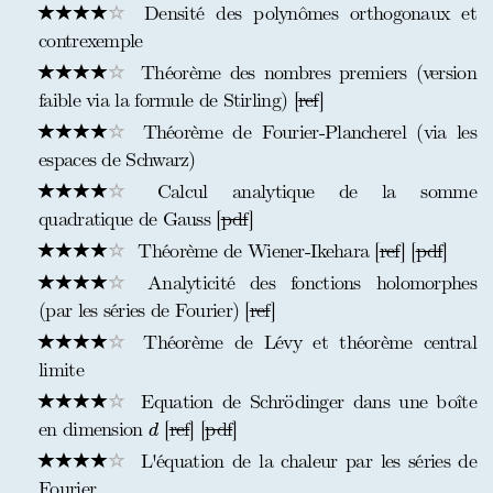
Densité des polynômes orthogonaux et
contrexemple
Théorème des nombres premiers (version
faible via la formule de Stirling) [
ref
]
Théorème de Fourier-Plancherel (via les
espaces de Schwarz)
Calcul analytique de la somme
quadratique de Gauss [
pdf
]
Théorème de Wiener-Ikehara [
ref
] [
pdf
]
Analyticité des fonctions holomorphes
(par les séries de Fourier) [
ref
]
Théorème de Lévy et théorème central
limite
Equation de Schrödinger dans une boîte
d
en dimension
[
ref
] [
pdf
]
d
L'équation de la chaleur par les séries de
Fourier