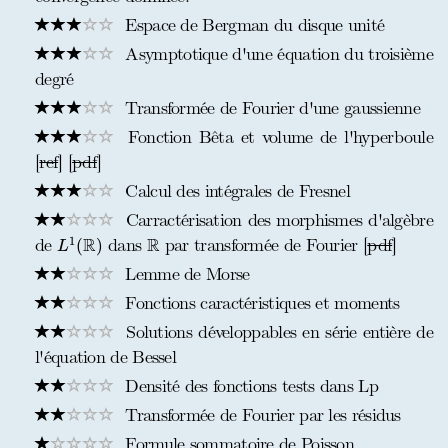
Espace de Bergman du disque unité
Asymptotique d'une équation du troisième
degré
Transformée de Fourier d'une gaussienne
Fonction Bêta et volume de l'hyperboule
[
ref
] [
pdf
]
Calcul des intégrales de Fresnel
Carractérisation des morphismes d'algèbre
L
1
(
R
)
R
R
R
1
de
dans
par transformée de Fourier [
pdf
]
(
)
L
Lemme de Morse
Fonctions caractéristiques et moments
Solutions développables en série entière de
l'équation de Bessel
Densité des fonctions tests dans Lp
Transformée de Fourier par les résidus
Formule sommatoire de Poisson