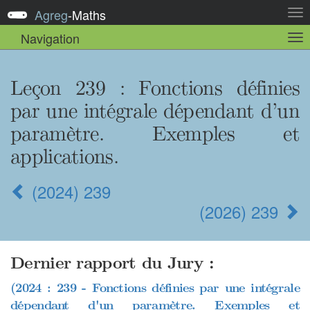
Agreg
-
Maths
Act
la
Navigation
Act
nav
la
sou
nav
Leçon 239
: Fonctions définies
par une intégrale dépendant d’un
paramètre. Exemples et
applications.
(2024) 239
(2026) 239
Dernier rapport du Jury :
(2024 : 239 - Fonctions définies par une intégrale
dépendant d'un paramètre. Exemples et