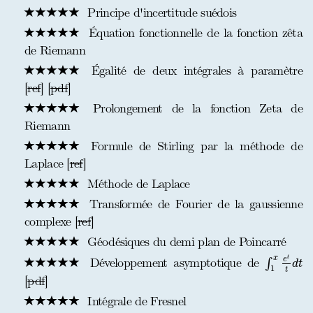
Principe d'incertitude suédois
Équation fonctionnelle de la fonction zêta
de Riemann
Égalité de deux intégrales à paramètre
[
ref
] [
pdf
]
Prolongement de la fonction Zeta de
Riemann
Formule de Stirling par la méthode de
Laplace [
ref
]
Méthode de Laplace
Transformée de Fourier de la gaussienne
complexe [
ref
]
Géodésiques du demi plan de Poincarré
∫
1
x
e
t
t
d
t
x
t
Développement asymptotique de
e
∫
d
t
1
t
[
pdf
]
Intégrale de Fresnel