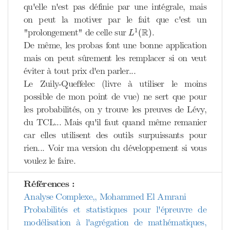
qu'elle n'est pas définie par une intégrale, mais
on peut la motiver par le fait que c'est un
L
1
(
R
)
R
1
"prolongement" de celle sur
.
(
)
L
De même, les probas font une bonne application
mais on peut sûrement les remplacer si on veut
éviter à tout prix d'en parler...
Le Zuily-Queffelec (livre à utiliser le moins
possible de mon point de vue) ne sert que pour
les probabilités, on y trouve les preuves de Lévy,
du TCL... Mais qu'il faut quand même remanier
car elles utilisent des outils surpuissants pour
rien... Voir ma version du développement si vous
voulez le faire.
Références :
Analyse Complexe,, Mohammed El Amrani
Probabilités et statistiques pour l'épreuvre de
modélisation à l'agrégation de mathématiques,