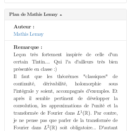
Plan de Mathis Lemay
Auteur :
Mathis Lemay
Remarque :
Leçon très fortement inspirée de celle d'un
certain Tintin.... Qui l'a d'ailleurs très bien
présentée en classe :)
Il faut que les théorèmes "classiques" de
continuité, dérivabilité, holomorphie sous
l'intégrale y soient, accompagnés d'exemples. Et
après il semble pertinent de développer la
convolution, les approximations de l'unité et la
L
1
(
R
)
R
1
transformée de Fourier dans
. Par contre,
(
)
L
je ne pense pas que parler de la transformée de
L
2
(
R
)
R
2
Fourier dans
soit obligatoire... D'autant
(
)
L