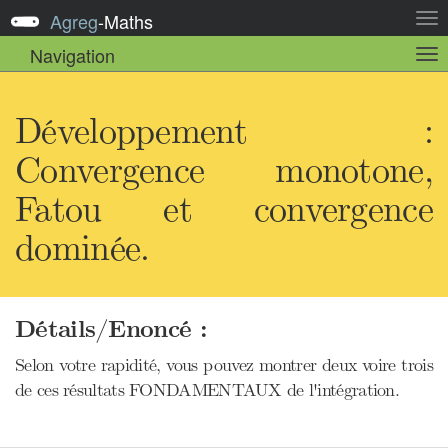
Agreg
-
Maths
Act
la
Navigation
Act
nav
la
sou
nav
Développement :
Convergence monotone,
Fatou et convergence
dominée.
Détails/Enoncé :
Selon votre rapidité, vous pouvez montrer deux voire trois
de ces résultats FONDAMENTAUX de l'intégration.