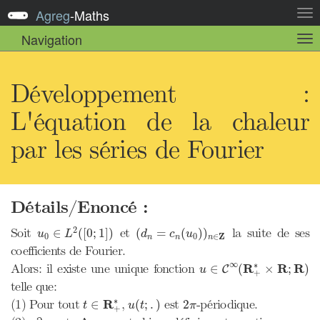
Agreg
-
Maths
Act
la
Navigation
Act
nav
la
sou
nav
Développement :
L'équation de la chaleur
par les séries de Fourier
Détails/Enoncé :
u
0
∈
L
2
(
[
0
;
1
]
)
(
d
n
=
c
n
(
u
0
)
)
n
∈
Z
2
Soit
et
la suite de ses
∈
(
[
0
;
1
]
)
(
=
(
)
)
u
L
d
c
u
Z
0
0
∈
n
n
n
coefficients de Fourier.
u
∈
C
∞
(
R
+
∗
×
R
;
R
)
∞
∗
Alors: il existe une unique fonction
R
R
R
∈
(
×
;
)
C
u
+
telle que:
t
∈
R
+
∗
u
(
t
;
.
)
2
π
∗
(1) Pour tout
R
,
est
-périodique.
∈
(
;
.
)
2
t
u
t
π
+
∂
t
u
Δ
x
u