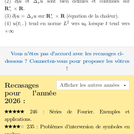
(2)
et
sont bien définies et continues sur
∂
Δ
u
u
t
x
R
+
∗
×
R
∗
R
R
.
×
+
R
+
∗
×
R
∂
t
u
=
Δ
x
u
∗
(3)
sur
R
R
(équation de la chaleur).
∂
=
Δ
×
u
u
+
t
x
L
2
u
(
t
;
.
)
t
u
0
2
(4)
tend en norme
vers
lorsque
tend vers
(
;
.
)
u
t
L
u
t
0
+
∞
+
∞
Vous n'êtes pas d'accord avec les recasages ci-
dessous ? Connectez-vous pour proposer les vôtres
!
Recasages
Afficher les autres années
pour l'année
2026 :
246 : Séries de Fourier. Exemples et
applications.
235 : Problèmes d’interversion de symboles en