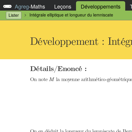
Agreg
-
Maths
Leçons
Développements
Intégrale elliptique et longueur du lemniscate
Lister
Développement : Intégr
Détails/Enoncé :
M
On note
la moyenne arithmético-géométrique
M
On en déduit la longueur du lemniscate de Berno