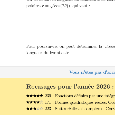
r
=
cos
(
2
θ
)
polaires
), qui vaut :
=
cos
(
2
)
√
r
θ
Pour poursuivre, on peut déterminer la vites
longueur du lemniscate.
Vous n'êtes pas d'acc
Recasages pour l'année 2026 :
239 : Fonctions définies par une intég
171 : Formes quadratiques réelles. Con
223 : Suites réelles et complexes. Con