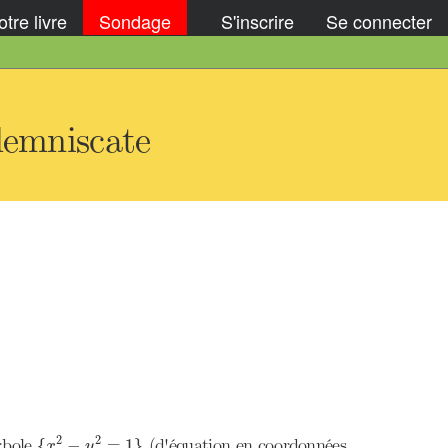
tre livre
Sondage
S'inscrire
Se connecter
lemniscate
{
x
2
−
y
2
=
1
}
2
2
rbole
(d'équation en coordonnées
{
−
=
1
}
x
y