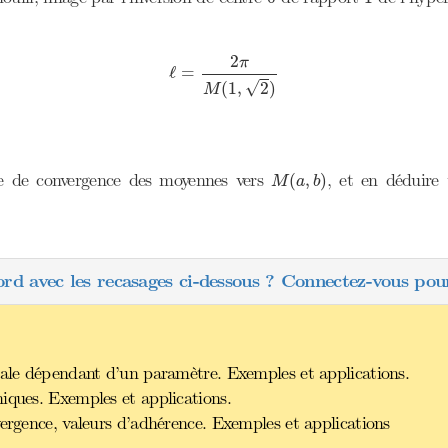
ℓ
=
2
π
M
(
1
,
2
)
2
π
ℓ
=
√
(
1
,
2
)
M
M
(
a
,
b
)
se de convergence des moyennes vers
, et en déduire 
(
,
)
M
a
b
ord avec les recasages ci-dessous ? Connectez-vous pour
rale dépendant d’un paramètre. Exemples et applications.
iques. Exemples et applications.
vergence, valeurs d’adhérence. Exemples et applications