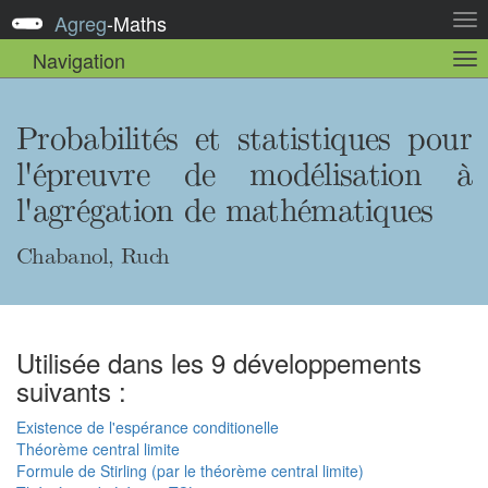
Agreg
-
Maths
Act
la
Navigation
Act
nav
la
sou
nav
Probabilités et statistiques pour
l'épreuvre de modélisation à
l'agrégation de mathématiques
Chabanol, Ruch
Utilisée dans les 9 développements
suivants :
Existence de l'espérance conditionelle
Théorème central limite
Formule de Stirling (par le théorème central limite)