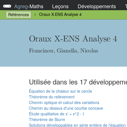
Agreg
-
Maths
Leçons
Développements
Oraux X-ENS Analyse 4
Références
Oraux X-ENS Analyse 4
Francinou, Gianella, Nicolas
Utilisée dans les 17 développeme
Équation de la chaleur sur le cercle
Théorème du relèvement
Chemin optique et calcul des variations
Chemin au dessus d'une courbe concave
Étude qualitative de x' = x^2 - t
Théorème de Sturm
Solutions développables en série entière de l'équation