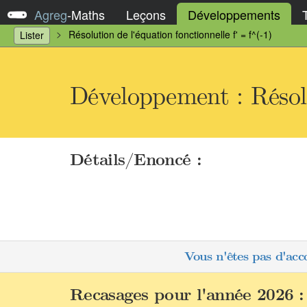
Agreg
-
Maths
Leçons
Développements
Résolution de l'équation fonctionnelle f' = f^(-1)
Lister
Développement : Résolu
Détails/Enoncé :
Vous n'êtes pas d'acc
Recasages pour l'année 2026 :