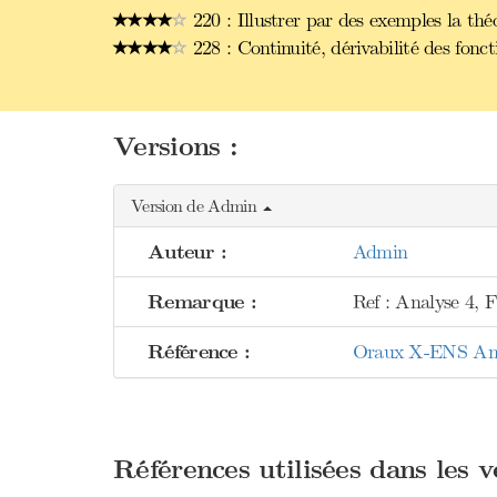
220 : Illustrer par des exemples la théor
228 : Continuité, dérivabilité des fonct
Versions :
Version de Admin
Auteur :
Admin
Remarque :
Ref : Analyse 4, 
Référence :
Oraux X-ENS Analy
Références utilisées dans les 