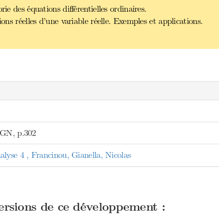
ie des équations différentielles ordinaires.
ions réelles d’une variable réelle. Exemples et applications.
FGN, p.302
se 4 , Francinou, Gianella, Nicolas
versions de ce développement :