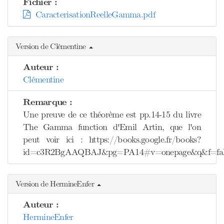
Fichier :
CaracterisationReelleGamma.pdf
Version de Clémentine
Auteur :
Clémentine
Remarque :
Une preuve de ce théorème est pp.14-15 du livre
The Gamma function d'Emil Artin, que l'on
peut voir ici : https://books.google.fr/books?
id=c3R2BgAAQBAJ&pg=PA14#v=onepage&q&f=fal
Version de HermineEnfer
Auteur :
HermineEnfer