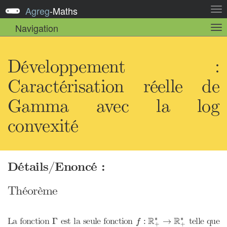
Agreg
-
Maths
Act
la
Navigation
Act
nav
la
sou
nav
Développement :
Caractérisation réelle de
Gamma avec la log
convexité
Détails/Enoncé :
Théorème
f
:
R
+
∗
→
R
+
∗
Γ
∗
∗
R
R
La fonction
est la seule fonction
telle que
Γ
:
→
f
+
+