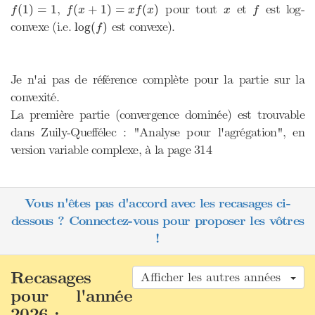
f
(
1
)
=
1
f
(
x
+
1
)
=
x
f
(
x
)
f
x
,
pour tout
et
est log-
(
1
)
=
1
(
+
1
)
=
(
)
f
f
x
x
f
x
x
f
log
(
f
)
convexe (i.e.
est convexe).
log
(
)
f
Je n'ai pas de référence complète pour la partie sur la
convexité.
La première partie (convergence dominée) est trouvable
dans Zuily-Queffélec : "Analyse pour l'agrégation", en
version variable complexe, à la page 314
Vous n'êtes pas d'accord avec les recasages ci-
dessous ? Connectez-vous pour proposer les vôtres
!
Recasages
Afficher les autres années
pour l'année
2026 :