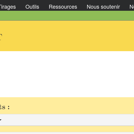
Tirages
Outils
Ressources
Nous soutenir
No
T
s :