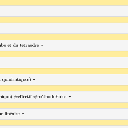
ube et du tétraèdre
es quadratiques)
hmique) #effectif #méthodeEuler
me linéaire