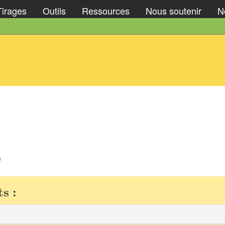
Tirages
Outils
Ressources
Nous soutenir
No
e
s :