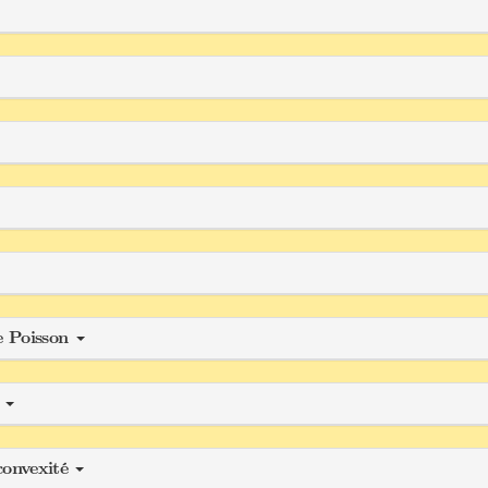
de Poisson
r
convexité