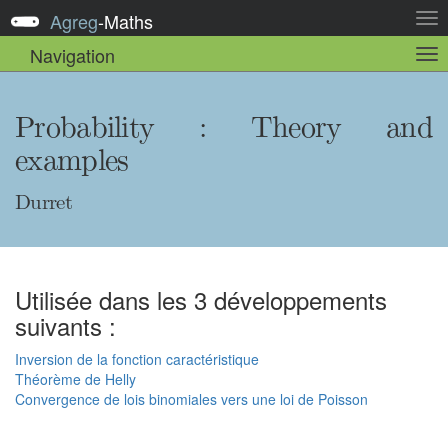
Agreg
-
Maths
Act
la
Navigation
Act
nav
la
sou
nav
Probability : Theory and
examples
Durret
Utilisée dans les 3 développements
suivants :
Inversion de la fonction caractéristique
Théorème de Helly
Convergence de lois binomiales vers une loi de Poisson