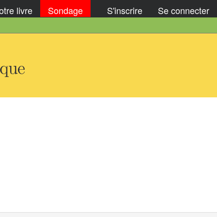
tre livre
Sondage
S'inscrire
Se connecter
ique
t
)
d
t