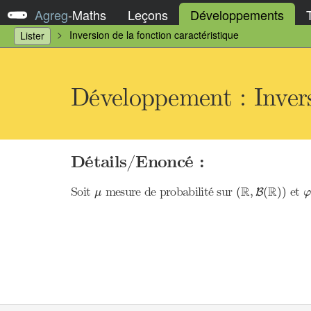
Agreg
-
Maths
Leçons
Développements
Inversion de la fonction caractéristique
Lister
Développement : Invers
Détails/Enoncé :
φ
(
R
,
B
(
R
)
)
μ
R
R
Soit
mesure de probabilité sur
et
(
,
(
)
)
B
μ
φ