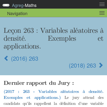
Agreg
-
Maths
Act
la
Navigation
Act
nav
la
sou
nav
Leçon 263
: Variables aléatoires à
densité. Exemples et
applications.
(2016) 263
(2018) 263
Dernier rapport du Jury :
(2017 : 263 - Variables aléatoires à densité.
Exemples et applications.)
Le jury attend des
candidats qu’ils rappellent la définition d’une variable