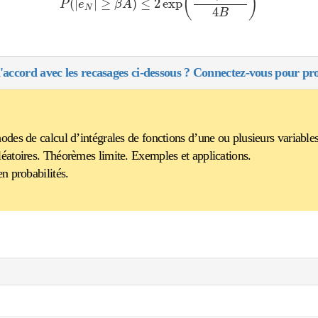
(
)
(
|
|
≥
)
≤
2
exp
P
e
β
A
N
4
B
'accord avec les recasages ci-dessous ? Connectez-vous pour pro
des de calcul d’intégrales de fonctions d’une ou plusieurs variables
éatoires. Théorèmes limite. Exemples et applications.
n probabilités.