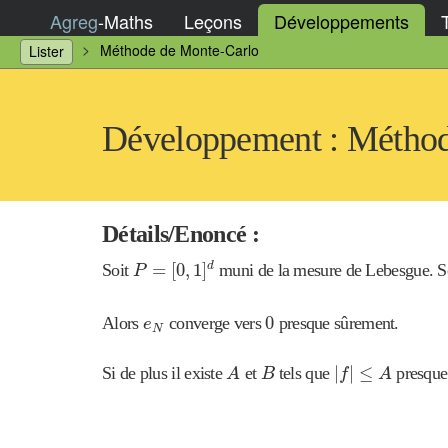
Agreg
-
Maths
Leçons
Développements
Méthode de Monte-Carlo
Lister
Développement : Méthod
Détails/Enoncé :
P
=
[
0
,
1
]
d
=
[
0
,
1
]
Soit
muni de la mesure de Lebesgue. S
d
P
0
e
N
0
Alors
converge vers
presque sûrement.
e
N
|
f
|
≤
A
A
B
|
|
≤
Si de plus il existe
et
tels que
presque 
A
B
f
A