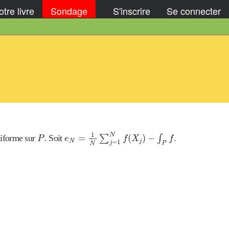
tre livre
Sondage
S'inscrire
Se connecter
e
N
=
1
N
∑
j
=
1
N
f
(
X
j
)
−
∫
P
f
P
1
N
=
(
)
−
uniforme sur
. Soit
∑
∫
.
P
e
f
X
f
=
1
N
j
j
P
N