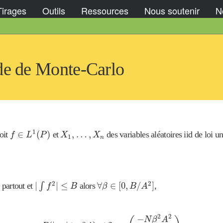
Tirages
Outils
Ressources
Nous soutenir
No
e de Monte-Carlo
f
∈
L
1
(
P
)
X
1
,
…
,
X
n
1
∈
(
)
,
…
,
oit
et
des variables aléatoires iid de loi 
f
L
P
X
X
1
n
|
∫
f
2
|
≤
B
∀
β
∈
[
0
,
B
/
A
2
]
2
2
|
|
≤
∀
∈
[
0
,
/
]
partout et
∫
alors
,
f
B
β
B
A
P
(
|
e
N
|
≥
β
A
)
≤
2
exp
(
−
N
β
2
A
2
4
B
)
2
2
−
N
β
A