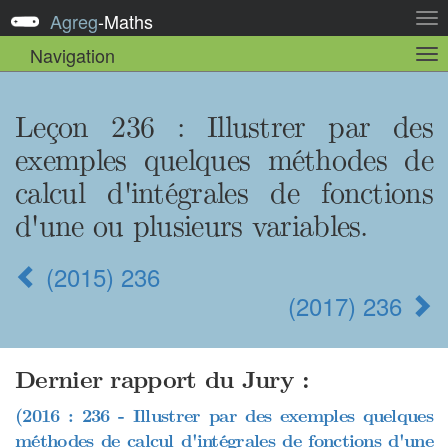
Agreg
-
Maths
Act
la
Navigation
Act
nav
la
sou
nav
Leçon 236 : Illustrer par des
exemples quelques méthodes de
calcul d'intégrales de fonctions
d'une ou plusieurs variables.
(2015) 236
(2017) 236
Dernier rapport du Jury :
(2016 : 236 - Illustrer par des exemples quelques
méthodes de calcul d'intégrales de fonctions d'une