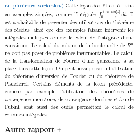
ou plusieurs variables.)
Cette leçon doit être très riche
∫
0
+
∞
sin
(
t
)
t
d
t
sin
(
)
+
∞
t
en exemples simples, comme l’intégrale
. Il
∫
d
t
0
t
est souhaitable de présenter des utilisations du théorème
des résidus, ainsi que des exemples faisant intervenir les
intégrales multiples comme le calcul de l’intégrale d’une
R
n
gaussienne. Le calcul du volume de la boule unité de
n
R
ne doit pas poser de problèmes insurmontables. Le calcul
de la transformation de Fourier d’une gaussienne a sa
place dans cette leçon. On peut aussi penser à l’utilisation
du théorème d’inversion de Fourier ou du théorème de
Plancherel. Certains éléments de la leçon précédente,
comme par exemple l’utilisation des théorèmes de
convergence monotone, de convergence dominée et/ou de
Fubini, sont aussi des outils permettant le calcul de
certaines intégrales.
+
Autre rapport