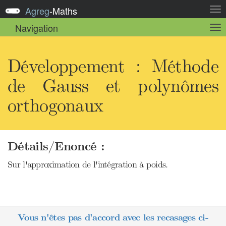
Agreg
-
Maths
Act
la
Navigation
Act
nav
la
sou
nav
Développement : Méthode
de Gauss et polynômes
orthogonaux
Détails/Enoncé :
Sur l'approximation de l'intégration à poids.
Vous n'êtes pas d'accord avec les recasages ci-