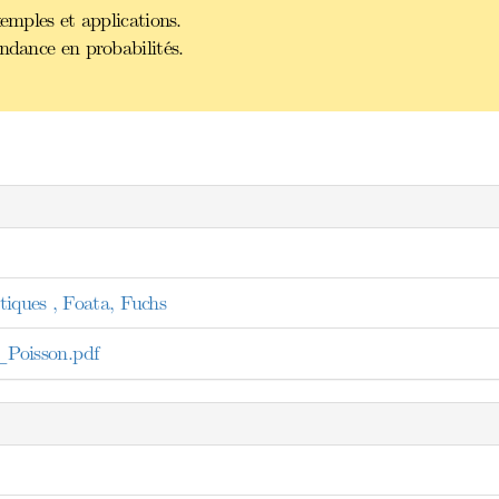
xemples et applications.
ndance en probabilités.
tiques , Foata, Fuchs
Poisson.pdf