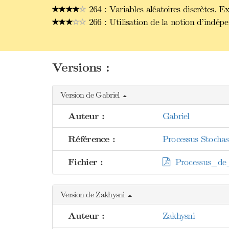
264 : Variables aléatoires discrètes. E
266 : Utilisation de la notion d’indépe
Versions :
Version de Gabriel
Auteur :
Gabriel
Référence :
Processus Stochas
Fichier :
Processus_de_
Version de Zakhysni
Auteur :
Zakhysni