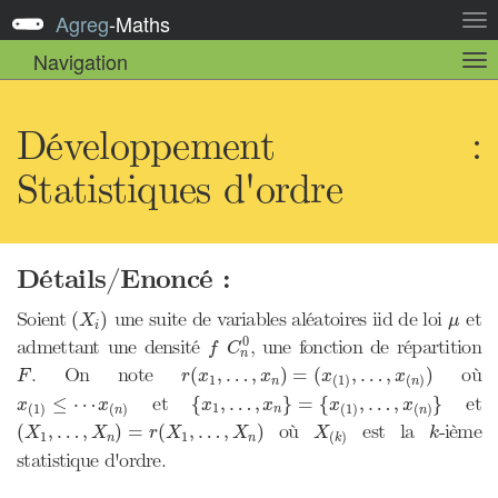
Agreg
-
Maths
Act
la
Navigation
Act
nav
la
sou
nav
Développement :
Statistiques d'ordre
Détails/Enoncé :
(
X
i
)
μ
Soient
une suite de variables aléatoires iid de loi
et
(
)
X
μ
i
C
n
0
f
0
admettant une densité
, une fonction de répartition
f
C
n
r
(
x
1
,
…
,
x
n
)
=
(
x
(
1
)
,
…
,
x
(
n
)
)
F
. On note
où
(
,
…
,
)
=
(
,
…
,
)
F
r
x
x
x
x
1
(
1
)
(
)
n
n
{
x
1
,
…
,
x
n
}
=
{
x
(
1
)
,
…
,
x
(
n
)
}
x
(
1
)
≤
⋯
x
(
n
)
et
et
≤
⋯
{
,
…
,
}
=
{
,
…
,
}
x
x
x
x
x
x
1
(
1
)
(
)
(
1
)
(
)
n
n
n
(
X
1
,
…
,
X
n
)
=
r
(
X
1
,
…
,
X
n
)
X
(
k
)
k
où
est la
-ième
(
,
…
,
)
=
(
,
…
,
)
X
X
r
X
X
X
k
1
1
(
)
n
n
k
statistique d'ordre.