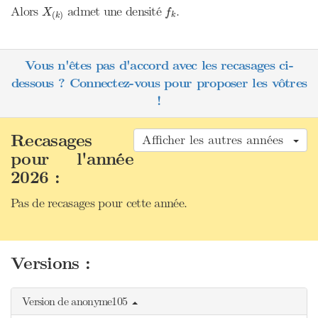
X
(
k
)
f
k
Alors
admet une densité
.
X
f
(
)
k
k
Vous n'êtes pas d'accord avec les recasages ci-
dessous ? Connectez-vous pour proposer les vôtres
!
Recasages
Afficher les autres années
pour l'année
2026 :
Pas de recasages pour cette année.
Versions :
Version de anonyme105