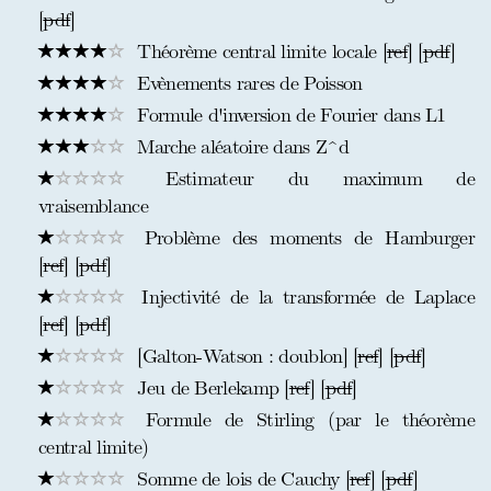
[
pdf
]
Théorème central limite locale [
ref
] [
pdf
]
Evènements rares de Poisson
Formule d'inversion de Fourier dans L1
Marche aléatoire dans Z^d
Estimateur du maximum de
vraisemblance
Problème des moments de Hamburger
[
ref
] [
pdf
]
Injectivité de la transformée de Laplace
[
ref
] [
pdf
]
[Galton-Watson : doublon] [
ref
] [
pdf
]
Jeu de Berlekamp [
ref
] [
pdf
]
Formule de Stirling (par le théorème
central limite)
Somme de lois de Cauchy [
ref
] [
pdf
]