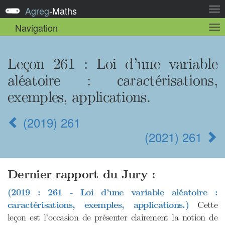
Agreg
-
Maths
Act
la
Navigation
Act
nav
la
sou
nav
Leçon 261
: Loi d’une variable
aléatoire : caractérisations,
exemples, applications.
(2019) 261
(2021) 261
Dernier rapport du Jury :
(2019 : 261 - Loi d’une variable aléatoire :
caractérisations, exemples, applications.)
Cette
leçon est l’occasion de présenter clairement la notion de