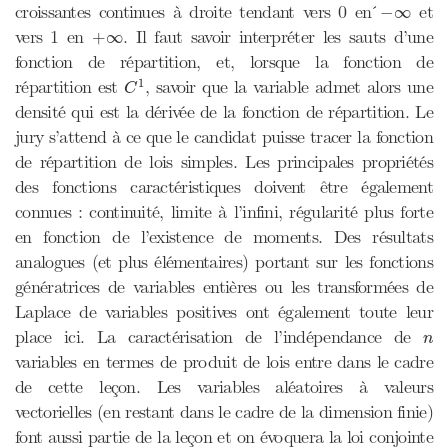
−
∞
croissantes continues à droite tendant vers 0 en ́
et
−
∞
+
∞
vers 1 en
. Il faut savoir interpréter les sauts d’une
+
∞
fonction de répartition, et, lorsque la fonction de
C
1
1
répartition est
, savoir que la variable admet alors une
C
densité qui est la dérivée de la fonction de répartition. Le
jury s’attend à ce que le candidat puisse tracer la fonction
de répartition de lois simples. Les principales propriétés
des fonctions caractéristiques doivent être également
connues : continuité, limite à l’infini, régularité plus forte
en fonction de l’existence de moments. Des résultats
analogues (et plus élémentaires) portant sur les fonctions
génératrices de variables entières ou les transformées de
Laplace de variables positives ont également toute leur
n
place ici. La caractérisation de l’indépendance de
n
variables en termes de produit de lois entre dans le cadre
de cette leçon. Les variables aléatoires à valeurs
vectorielles (en restant dans le cadre de la dimension finie)
font aussi partie de la leçon et on évoquera la loi conjointe