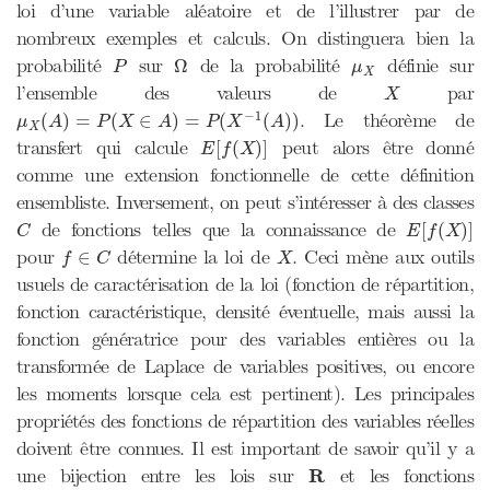
loi d’une variable aléatoire et de l’illustrer par de
nombreux exemples et calculs. On distinguera bien la
P
Ω
μ
X
probabilité
sur
de la probabilité
définie sur
Ω
P
μ
X
X
l’ensemble des valeurs de
par
X
μ
X
(
A
)
=
P
(
X
∈
A
)
=
P
(
X
−
1
(
A
)
)
−
1
. Le théorème de
(
)
=
(
∈
)
=
(
(
)
)
μ
A
P
X
A
P
X
A
X
E
[
f
(
X
)
]
transfert qui calcule
peut alors être donné
[
(
)
]
E
f
X
comme une extension fonctionnelle de cette définition
ensembliste. Inversement, on peut s’intéresser à des classes
E
[
f
(
X
)
]
C
de fonctions telles que la connaissance de
[
(
)
]
C
E
f
X
f
∈
C
X
pour
détermine la loi de
. Ceci mène aux outils
∈
f
C
X
usuels de caractérisation de la loi (fonction de répartition,
fonction caractéristique, densité éventuelle, mais aussi la
fonction génératrice pour des variables entières ou la
transformée de Laplace de variables positives, ou encore
les moments lorsque cela est pertinent). Les principales
propriétés des fonctions de répartition des variables réelles
doivent être connues. Il est important de savoir qu’il y a
R
une bijection entre les lois sur
R
et les fonctions