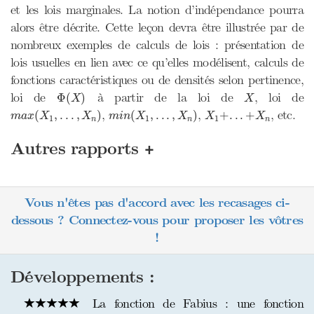
et les lois marginales. La notion d’indépendance pourra
alors être décrite. Cette leçon devra être illustrée par de
nombreux exemples de calculs de lois : présentation de
lois usuelles en lien avec ce qu’elles modélisent, calculs de
fonctions caractéristiques ou de densités selon pertinence,
Φ
(
X
)
X
loi de
à partir de la loi de
, loi de
Φ
(
)
X
X
m
a
x
(
X
1
,
.
.
.
,
X
n
)
m
i
n
(
X
1
,
.
.
.
,
X
n
)
X
1
+
.
.
.
+
X
n
,
,
, etc.
(
,
.
.
.
,
)
(
,
.
.
.
,
)
+
.
.
.
+
m
a
x
X
X
m
i
n
X
X
X
X
1
1
1
n
n
n
+
Autres rapports
Vous n'êtes pas d'accord avec les recasages ci-
dessous ? Connectez-vous pour proposer les vôtres
!
Développements :
La fonction de Fabius : une fonction