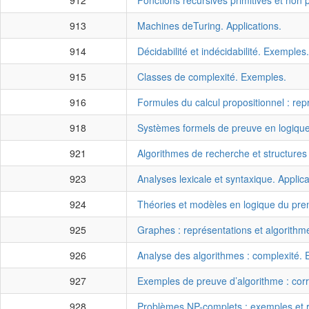
912
Fonctions récursives primitives et non 
913
Machines deTuring. Applications.
914
Décidabilité et indécidabilité. Exemples.
915
Classes de complexité. Exemples.
916
Formules du calcul propositionnel : repr
918
Systèmes formels de preuve en logique
921
Algorithmes de recherche et structure
923
Analyses lexicale et syntaxique. Applica
924
Théories et modèles en logique du pre
925
Graphes : représentations et algorithm
926
Analyse des algorithmes : complexité.
927
Exemples de preuve d’algorithme : corr
928
Problèmes NP-complets : exemples et r