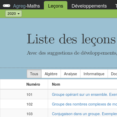
Agreg
-
Maths
Leçons
Développements
2020
Liste des leçons
Avec des suggestions de développements, d
Tous
Algèbre
Analyse
Informatique
Doc
Numéro
Nom
101
Groupe opérant sur un ensemble. Exemp
102
Groupe des nombres complexes de modul
103
Conjugaison dans un groupe. Exemples 