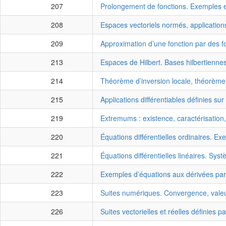
207
Prolongement de fonctions. Exemples et
208
Espaces vectoriels normés, application
209
Approximation d’une fonction par des fo
213
Espaces de Hilbert. Bases hilbertiennes
214
Théorème d’inversion locale, théorème 
215
Applications différentiables définies su
219
Extremums : existence, caractérisation
220
Équations différentielles ordinaires. Ex
221
Équations différentielles linéaires. Syst
222
Exemples d’équations aux dérivées parti
223
Suites numériques. Convergence, valeu
226
Suites vectorielles et réelles définies