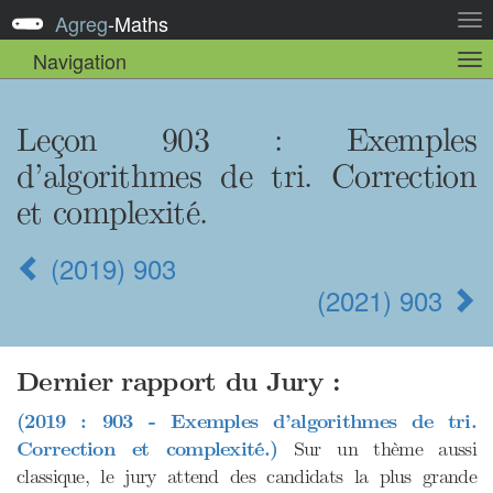
Agreg
-
Maths
Act
la
Navigation
Act
nav
la
sou
nav
Leçon 903 : Exemples
d’algorithmes de tri. Correction
et complexité.
(2019) 903
(2021) 903
Dernier rapport du Jury :
(2019 : 903 - Exemples d’algorithmes de tri.
Correction et complexité.)
Sur un thème aussi
classique, le jury attend des candidats la plus grande