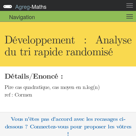
Agreg
-
Maths
Act
la
Navigation
Act
nav
la
sou
nav
Développement : Analyse
du tri rapide randomisé
Détails/Enoncé :
Pire cas quadratique, cas moyen en n.log(n)
ref : Cormen
Vous n'êtes pas d'accord avec les recasages ci-
dessous ? Connectez-vous pour proposer les vôtres
!