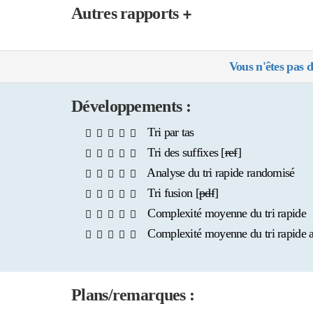
+
Autres rapports
Vous n'êtes pas d
Développements :
Tri par tas
Tri des suffixes [
ref
]
Analyse du tri rapide randomisé
Tri fusion [
pdf
]
Complexité moyenne du tri rapide
Complexité moyenne du tri rapide av
Plans/remarques :