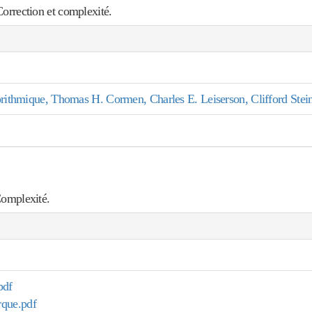
orrection et complexité.
gorithmique, Thomas H. Cormen, Charles E. Leiserson, Clifford Stei
Complexité.
pdf
que.pdf