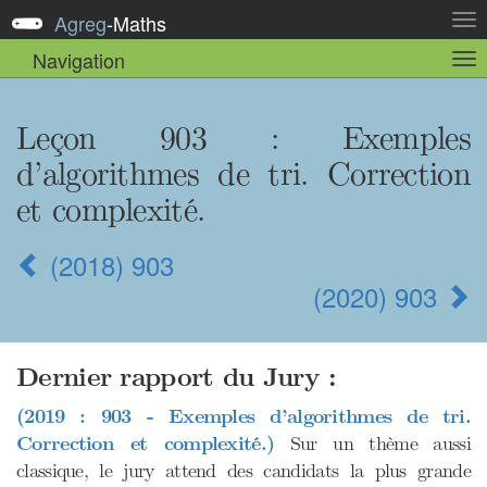
Agreg
-
Maths
Act
la
Navigation
Act
nav
la
sou
nav
Leçon 903 : Exemples
d’algorithmes de tri. Correction
et complexité.
(2018) 903
(2020) 903
Dernier rapport du Jury :
(2019 : 903 - Exemples d’algorithmes de tri.
Correction et complexité.)
Sur un thème aussi
classique, le jury attend des candidats la plus grande