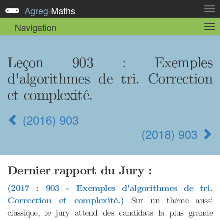
Agreg
-
Maths
Act
la
Navigation
Act
nav
la
sou
nav
Leçon 903 : Exemples
d'algorithmes de tri. Correction
et complexité.
(2016) 903
(2018) 903
Dernier rapport du Jury :
(2017 : 903 - Exemples d'algorithmes de tri.
Correction et complexité.)
Sur un thème aussi
classique, le jury attend des candidats la plus grande