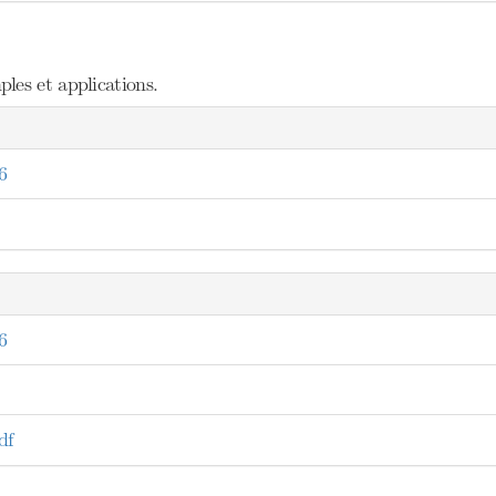
les et applications.
6
6
df