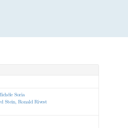
ichèle Soria
rd Stein, Ronald Rivest