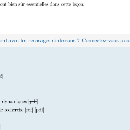
nt bien sûr essentielles dans cette leçon.
ord avec les recasages ci-dessous ? Connectez-vous pour
ef
]
x dynamiques [
pdf
]
e recherche [
ref
] [
pdf
]
]