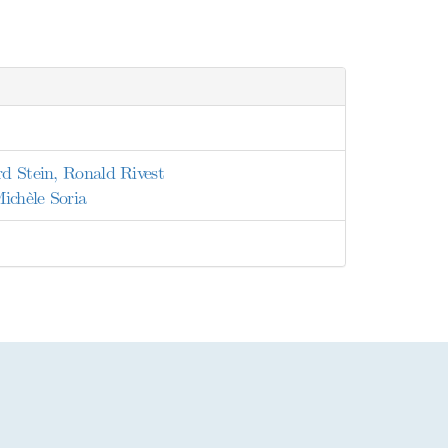
rd Stein, Ronald Rivest
ichèle Soria