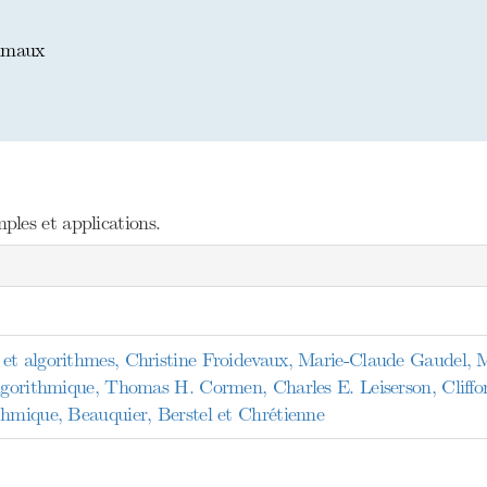
timaux
les et applications.
et algorithmes, Christine Froidevaux, Marie-Claude Gaudel, M
algorithmique, Thomas H. Cormen, Charles E. Leiserson, Cliffo
thmique, Beauquier, Berstel et Chrétienne