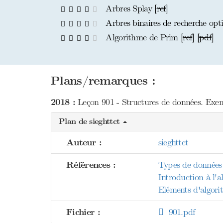
Arbres Splay [
ref
]
Arbres binaires de recherche op
Algorithme de Prim [
ref
] [
pdf
]
Plans/remarques :
2018 :
Leçon 901 - Structures de données. Exemp
Plan de sieghttct
Auteur :
sieghttct
Références :
Types de données 
Introduction à l'
Eléments d'algori
Fichier :
901.pdf