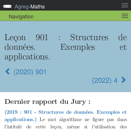
Agreg
-
Maths
Act
la
Navigation
Act
nav
la
sou
nav
Leçon 901 : Structures de
données. Exemples et
applications.
(2020) 901
(2022) 4
Dernier rapport du Jury :
(2019 : 901 - Structures de données. Exemples et
applications.)
Le mot algorithme ne figure pas dans
l’intitulé de cette leçon, même si l’utilisation des