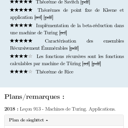
Théorème de Savitch [
pdf
]
Théorèmes de point fixe de Kleene et
application [
ref
] [
pdf
]
Implémentation de la beta-réduction dans
une machine de Turing [
ref
]
Caractérisation des ensembles
Récursivement Énumérables [
pdf
]
Les fonctions récursives sont les fonctions
calculables par machine de Türing [
ref
] [
pdf
]
Théorème de Rice
Plans/remarques :
2018 :
Leçon 913 - Machines de Turing. Applications.
Plan de sieghttct