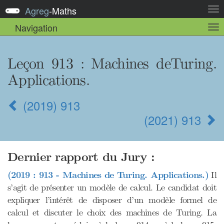
Agreg
-
Maths
Act
la
Navigation
Act
nav
la
sou
nav
Leçon 913 : Machines deTuring.
Applications.
(2019) 913
(2021) 913
Dernier rapport du Jury :
(2019 : 913 - Machines de Turing. Applications.)
Il
s’agit de présenter un modèle de calcul. Le candidat doit
expliquer l’intérêt de disposer d’un modèle formel de
calcul et discuter le choix des machines de Turing. La