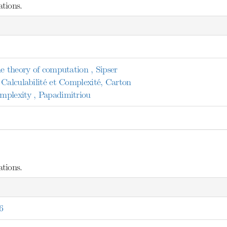
tions.
e theory of computation , Sipser
 Calculabilité et Complexité, Carton
mplexity , Papadimitriou
tions.
6