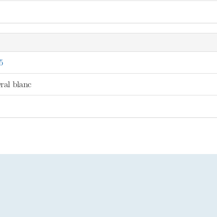
5
ral blanc