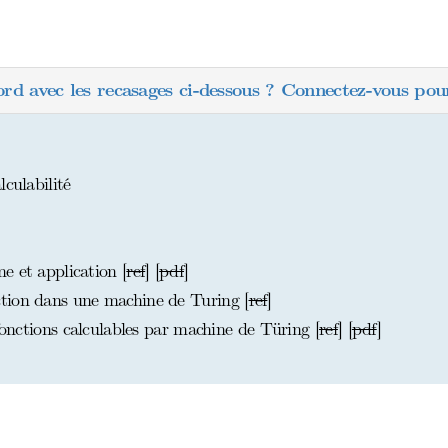
ord avec les recasages ci-dessous ? Connectez-vous pour
culabilité
e et application [
ref
] [
pdf
]
tion dans une machine de Turing [
ref
]
 fonctions calculables par machine de Türing [
ref
] [
pdf
]