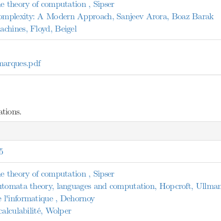
e theory of computation , Sipser
mplexity: A Modern Approach, Sanjeev Arora, Boaz Barak
chines, Floyd, Beigel
arques.pdf
tions.
5
e theory of computation , Sipser
utomata theory, languages and computation, Hopcroft, Ullma
l'informatique , Dehornoy
calculabilité, Wolper