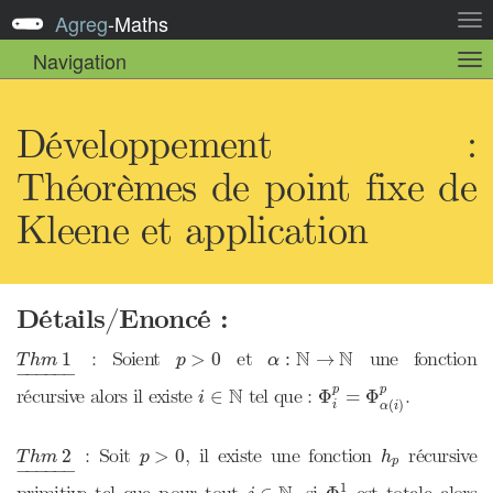
Agreg
-
Maths
Act
la
Navigation
Act
nav
la
sou
nav
Développement :
Théorèmes de point fixe de
Kleene et application
Détails/Enoncé :
α
:
N
→
N
T
h
m
1
_
p
>
0
N
N
: Soient
et
une fonction
1
>
0
:
→
T
h
m
p
α
−
−−−−
−
Φ
i
p
=
Φ
α
(
i
)
p
i
∈
N
p
N
p
récursive alors il existe
tel que :
.
∈
Φ
=
Φ
i
(
)
i
α
i
T
h
m
2
_
p
>
0
h
p
: Soit
, il existe une fonction
récursive
2
>
0
T
h
m
p
h
p
−
−−−−
−
Φ
j
1
j
∈
N
1
primitive tel que pour tout
, si
est totale alors