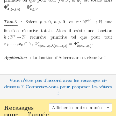
N
∈
Φ
j
j
Φ
Φ
j
1
(
h
p
(
j
)
)
p
=
Φ
h
p
(
j
)
p
p
p
.
Φ
=
Φ
1
(
)
Φ
(
(
)
)
h
j
h
j
p
p
j
α
:
N
p
+
1
→
N
T
h
m
3
_
p
>
0
,
n
>
0
+
1
N
N
: Soient
, et
une
p
3
>
0
,
>
0
:
→
T
h
m
p
n
α
−
−−−−
−
fonction récursive totale. Alors il existe une fonction
h
:
N
p
→
N
N
N
récursive primitive tel que pour tout
p
:
→
h
x
1
,
.
.
.
,
x
p
∈
N
Φ
α
(
x
1
,
.
.
.
,
x
p
,
h
(
x
1
,
.
.
.
,
x
p
)
)
n
=
Φ
h
(
x
1
,
.
.
.
,
x
p
)
N
,
.
,
.
.
.
,
∈
Φ
=
Φ
n
n
x
x
1
p
(
,
.
.
.
,
,
(
,
.
.
.
,
)
)
(
,
.
.
.
,
)
α
x
x
h
x
x
h
x
x
1
1
1
p
p
p
A
p
p
l
i
c
a
t
i
o
n
_
: La fonction d'Ackermann est récursive !
A
p
p
l
i
c
a
t
i
o
n
−
−−−−−−−−
−
Vous n'êtes pas d'accord avec les recasages ci-
dessous ? Connectez-vous pour proposer les vôtres
!
Recasages
Afficher les autres années
pour l'année