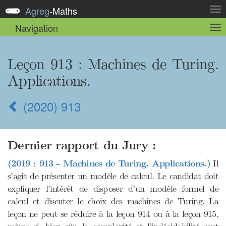
Agreg
-
Maths
Act
la
Navigation
Act
nav
la
sou
nav
Leçon 913 : Machines de Turing.
Applications.
(2020) 913
Dernier rapport du Jury :
(2019 : 913 - Machines de Turing. Applications.)
Il
s’agit de présenter un modèle de calcul. Le candidat doit
expliquer l’intérêt de disposer d’un modèle formel de
calcul et discuter le choix des machines de Turing. La
leçon ne peut se réduire à la leçon 914 ou à la leçon 915,