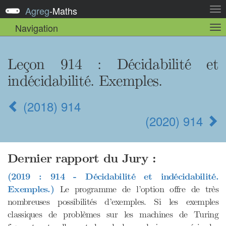
Agreg
-
Maths
Act
la
Navigation
Act
nav
la
sou
nav
Leçon 914 : Décidabilité et
indécidabilité. Exemples.
(2018) 914
(2020) 914
Dernier rapport du Jury :
(2019 : 914 - Décidabilité et indécidabilité.
Exemples.)
Le programme de l’option offre de très
nombreuses possibilités d’exemples. Si les exemples
classiques de problèmes sur les machines de Turing