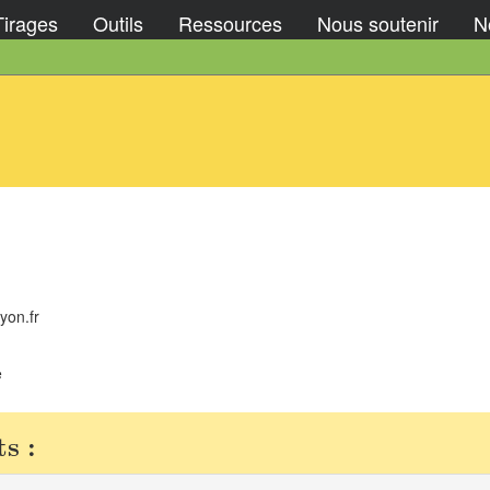
Tirages
Outils
Ressources
Nous soutenir
No
yon.fr
e
s :