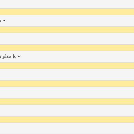
n
u plus k