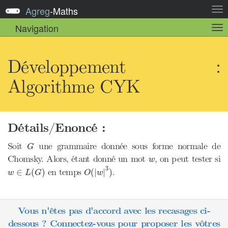
Agreg
-
Maths
Act
la
Navigation
Act
nav
la
sou
nav
Développement :
Algorithme CYK
Détails/Enoncé :
G
Soit
une grammaire donnée sous forme normale de
G
w
Chomsky. Alors, étant donné un mot
, on peut tester si
w
O
(
|
w
|
3
)
w
∈
L
(
G
)
3
en temps
.
∈
(
)
(
|
|
)
w
L
G
O
w
Vous n'êtes pas d'accord avec les recasages ci-
dessous ? Connectez-vous pour proposer les vôtres