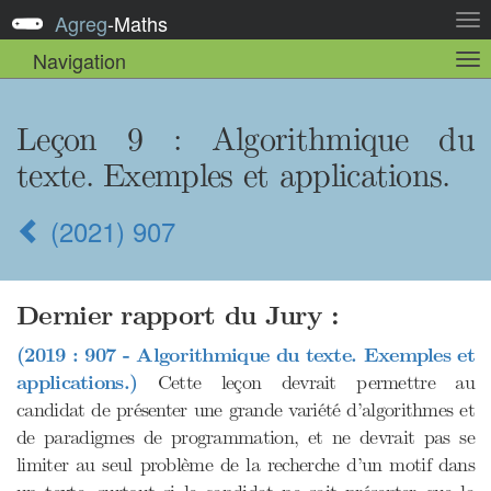
Agreg
-
Maths
Act
la
Navigation
Act
nav
la
sou
nav
Leçon 9 : Algorithmique du
texte. Exemples et applications.
(2021) 907
Dernier rapport du Jury :
(2019 : 907 - Algorithmique du texte. Exemples et
applications.)
Cette leçon devrait permettre au
candidat de présenter une grande variété d’algorithmes et
de paradigmes de programmation, et ne devrait pas se
limiter au seul problème de la recherche d’un motif dans