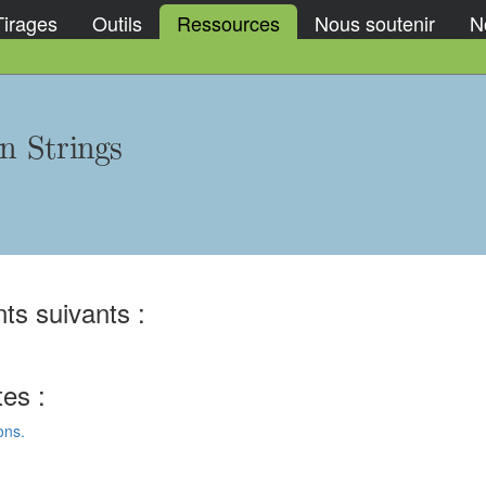
Tirages
Outils
Ressources
Nous soutenir
No
n Strings
ts suivants :
tes :
ons.