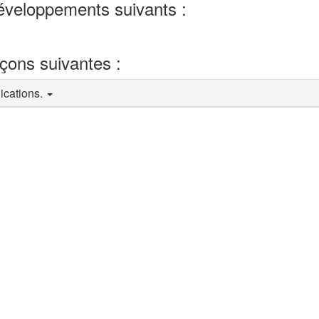
développements suivants :
eçons suivantes :
lications.