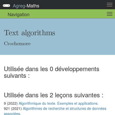
Agreg
-
Maths
Act
la
Navigation
Act
nav
la
sou
nav
Text algorithms
Crochemore
Utilisée dans les 0 développements
suivants :
Utilisée dans les 2 leçons suivantes :
9 (2022)
Algorithmique du texte. Exemples et applications.
921 (2021)
Algorithmes de recherche et structures de données
associées.