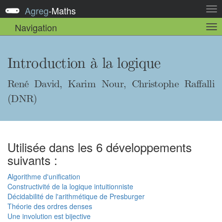
Agreg
-
Maths
Act
la
Navigation
Act
nav
la
sou
nav
Introduction à la logique
René David, Karim Nour, Christophe Raffalli
(DNR)
Utilisée dans les 6 développements
suivants :
Algorithme d'unification
Constructivité de la logique intuitionniste
Décidabilité de l'arithmétique de Presburger
Théorie des ordres denses
Une involution est bijective