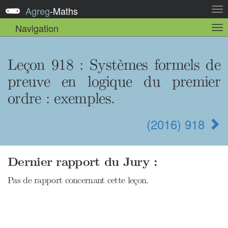
Agreg
-
Maths
Act
la
Navigation
Act
nav
la
sou
nav
Leçon 918 : Systèmes formels de
preuve en logique du premier
ordre : exemples.
(2016) 918
Dernier rapport du Jury :
Pas de rapport concernant cette leçon.