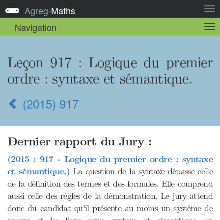
Agreg
-
Maths
Act
la
Navigation
Act
nav
la
sou
nav
Leçon 917 : Logique du premier
ordre : syntaxe et sémantique.
(2015) 917
Dernier rapport du Jury :
(2015 : 917 - Logique du premier ordre : syntaxe
et sémantique.)
La question de la syntaxe dépasse celle
de la définition des termes et des formules. Elle comprend
aussi celle des règles de la démonstration. Le jury attend
donc du candidat qu'il présente au moins un système de