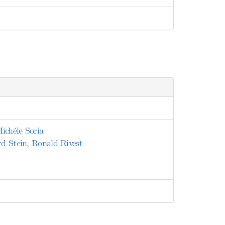
ichèle Soria
rd Stein, Ronald Rivest