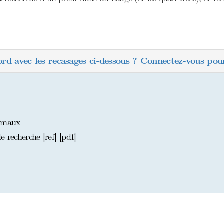
ord avec les recasages ci-dessous ? Connectez-vous pour
timaux
e recherche [
ref
] [
pdf
]