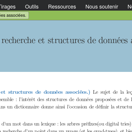
Tirages
Outils
Ressources
Nous soutenir
No
ées associées.
recherche et structures de données a
et structures de données associées.)
Le sujet de la leç
mble : l’intérêt des structures de données proposées et de l
ns un dictionnaire donne ainsi l’occasion de définir la structu
’un mot dans un lexique : les arbres préfixes(ou digital tries)
a recherche d’un point dans un nuage (et les quad-trees), et bie