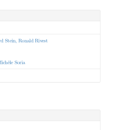
rd Stein, Ronald Rivest
ichèle Soria