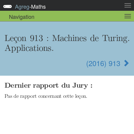
Agreg
-
Maths
Act
la
Navigation
Act
nav
la
sou
nav
Leçon 913 : Machines de Turing.
Applications.
(2016) 913
Dernier rapport du Jury :
Pas de rapport concernant cette leçon.