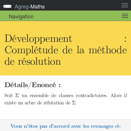
Agreg
-
Maths
Act
la
Navigation
Act
nav
la
sou
nav
Développement :
Complétude de la méthode
de résolution
Détails/Enoncé :
Σ
Soit
un ensemble de clauses contradictoires. Alors il
Σ
Σ
existe un arbre de réfutation de
.
Σ
Vous n'êtes pas d'accord avec les recasages ci-