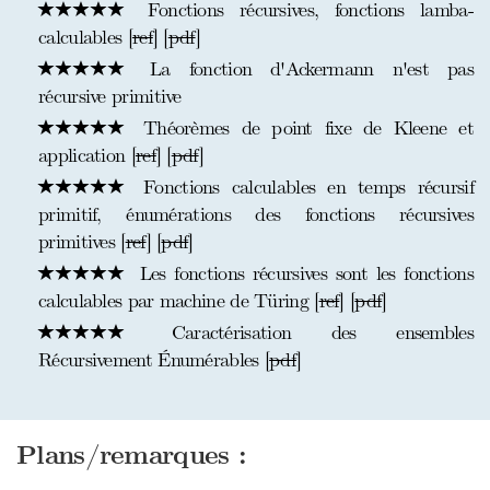
Fonctions récursives, fonctions lamba-
calculables [
ref
] [
pdf
]
La fonction d'Ackermann n'est pas
récursive primitive
Théorèmes de point fixe de Kleene et
application [
ref
] [
pdf
]
Fonctions calculables en temps récursif
primitif, énumérations des fonctions récursives
primitives [
ref
] [
pdf
]
Les fonctions récursives sont les fonctions
calculables par machine de Türing [
ref
] [
pdf
]
Caractérisation des ensembles
Récursivement Énumérables [
pdf
]
Plans/remarques :