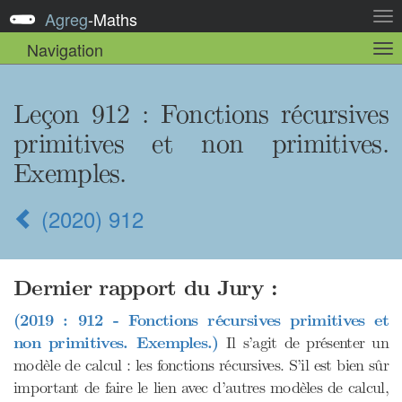
Agreg
-
Maths
Act
la
Navigation
Act
nav
la
sou
nav
Leçon 912 : Fonctions récursives
primitives et non primitives.
Exemples.
(2020) 912
Dernier rapport du Jury :
(2019 : 912 - Fonctions récursives primitives et
non primitives. Exemples.)
Il s’agit de présenter un
modèle de calcul : les fonctions récursives. S’il est bien sûr
important de faire le lien avec d’autres modèles de calcul,