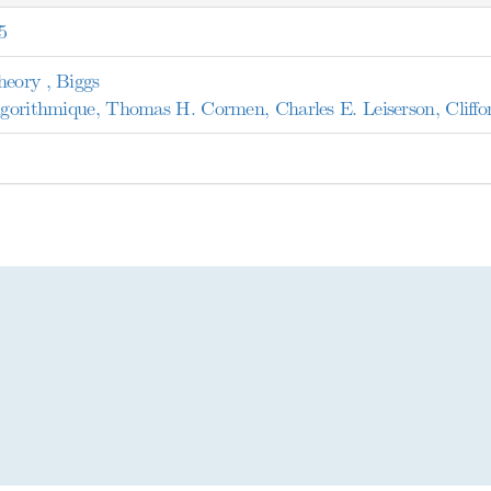
5
heory , Biggs
algorithmique, Thomas H. Cormen, Charles E. Leiserson, Cliffo