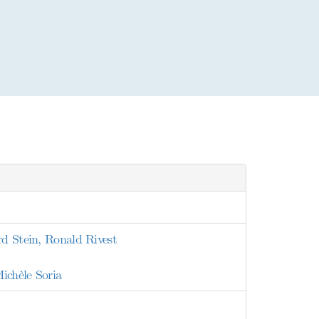
rd Stein, Ronald Rivest
ichèle Soria