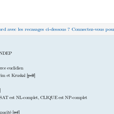
ord avec les recasages ci-dessous ? Connectez-vous pour
 INDEP
ce euclidien
im et Kruskal [
pdf
]
]
 2-SAT est NL-complet, CLIQUE est NP-complet
acité [
ref
]