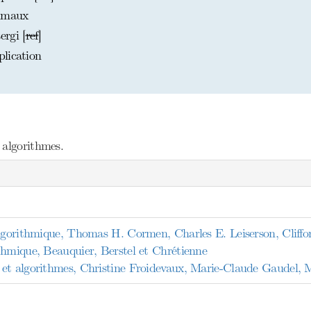
timaux
rgi [
ref
]
lication
 algorithmes.
algorithmique, Thomas H. Cormen, Charles E. Leiserson, Cliffo
thmique, Beauquier, Berstel et Chrétienne
et algorithmes, Christine Froidevaux, Marie-Claude Gaudel, M