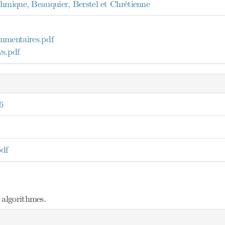
thmique, Beauquier, Berstel et Chrétienne
entaires.pdf
s.pdf
6
df
 algorithmes.