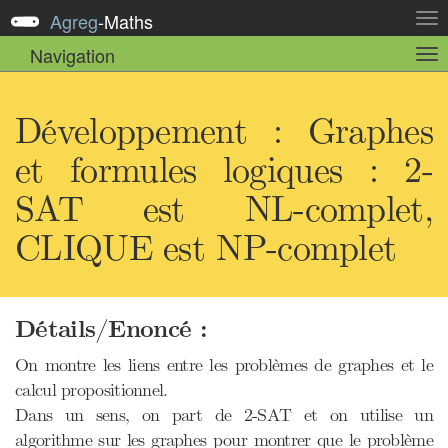
Agreg
-
Maths
Act
la
Navigation
Act
nav
la
sou
nav
Développement : Graphes
et formules logiques : 2-
SAT est NL-complet,
CLIQUE est NP-complet
Détails/Enoncé :
On montre les liens entre les problèmes de graphes et le
calcul propositionnel.
Dans un sens, on part de 2-SAT et on utilise un
algorithme sur les graphes pour montrer que le problème